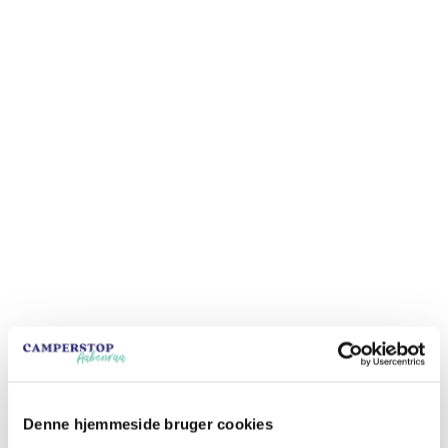
Denemarken. Of je nu een korte tussenstop maakt of
langer blijft, wij bieden de perfecte uitvalsbasis om
Zuid-Jutland te ontdekken. Van goed uitgeruste
staanplaatsen tot een prachtige omgeving dicht bij bos
en strand—Camperstop Aabenraa heeft het allemaal!
Praktische informatie
De openingstijden van de receptie variëren per
seizoen, maar je kunt ons altijd bereiken op +45 74 62
26 99.
Denne hjemmeside bruger cookies